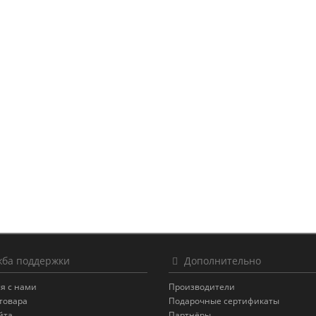
ба поддержки
Дополнительно
я с нами
Производители
товара
Подарочные сертификаты
йта
Партнёры