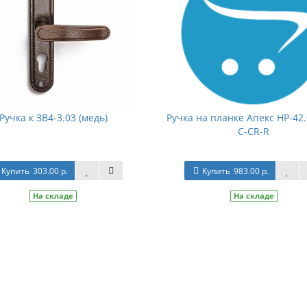
Ручка к ЗВ4-3.03 (медь)
Ручка на планке Апекс НР-42.
C-CR-R
Купить
303.00 р.
Купить
983.00 р.
На складе
На складе