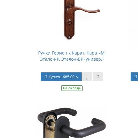
Ручки Герион к Карат, Карат-М,
Эталон-Р, Эталон-БР (универ.)
Купить
685.00 р.
На складе