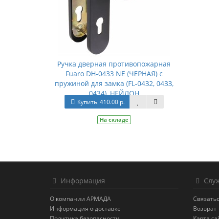
Ручка дверная противопожарная
Fuaro DH-0433 NE (ЧЕРНАЯ) с
пружиной для замка (FL-0432, 0433,
0434), НЕЙЛОН
Купить
410.00 р.
На складе
Информация
Служ
О компании АРМАДА
Связатьс
Информация о доставке
Возврат 
Политика безопасности
Карта са