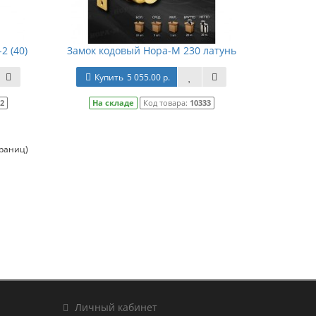
2 (40)
Замок кодовый Нора-М 230 латунь
Купить
5 055.00 р.
32
На складе
Код товара:
10333
траниц)
Личный кабинет