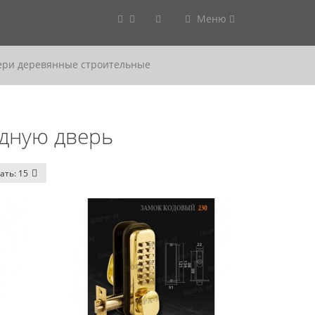
Меню
ери деревянные строительные
одную дверь
ать:
15