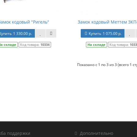
Замок кодовый "Ригель"
Замок кодовый Меттем ЗКП-
Купить
1 330.00 р.
Купить
1 075.00 р.
На складе
Код товара:
10334
На складе
Код товара:
103
Показано с 1 по 3 из 3 (всего 1 с
ба поддержки
Дополнительно