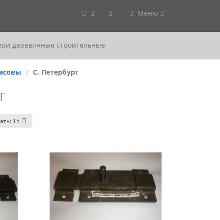
Меню
ери деревянные строительные
асовы
С. Петербург
г
ать:
15