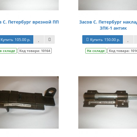
в С. Петербург врезной ПП
Засов С. Петербург накл
ЗПК-1 антик
Купить
105.00 р.
Купить
150.00 р.
а складе
Код товара:
10164
На складе
Код товара:
101