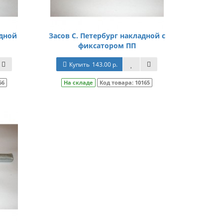
адной
Засов С. Петербург накладной с
фиксатором ПП
Купить
143.00 р.
66
На складе
Код товара:
10165