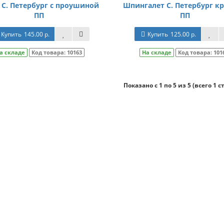
 С. Петербург с проушиной
Шпингалет С. Петербург к
ПП
ПП
Купить
145.00 р.
Купить
125.00 р.
а складе
Код товара:
10163
На складе
Код товара:
101
Показано с 1 по 5 из 5 (всего 1 