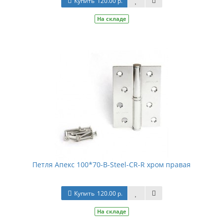
Купить
120.00 р.
На складе
Петля Апекс 100*70-В-Steel-CR-R хром правая
Купить
120.00 р.
На складе