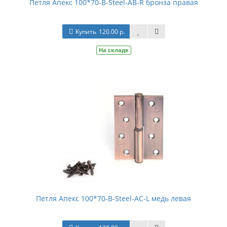
Петля Апекс 100*70-В-Steel-AB-R бронза правая
Купить
120.00 р.
На складе
Петля Апекс 100*70-В-Steel-AC-L медь левая