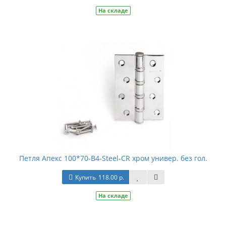
На складе
Петля Апекс 100*70-В4-Steel-СR хром универ. без гол.
Купить
118.00 р.
На складе