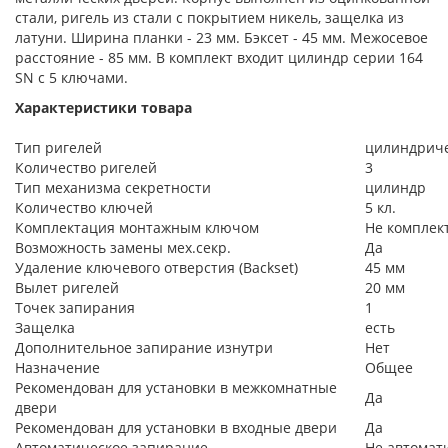
стали, ригель из стали с покрытием никель, защелка из
латуни. Ширина планки - 23 мм. Бэксет - 45 мм. Межосевое
расстояние - 85 мм. В комплект входит цилиндр серии 164
SN с 5 ключами.
Характеристики товара
Тип ригелей
цилиндрич
Количество ригелей
3
Тип механизма секретности
цилиндр
Количество ключей
5 кл.
Комплектация монтажным ключом
Не комплек
Возможность замены мех.секр.
Да
Удаление ключевого отверстия (Backset)
45 мм
Вылет ригелей
20 мм
Точек запирания
1
Защелка
есть
Дополнительное запирание изнутри
Нет
Назначение
Общее
Рекомендован для установки в межкомнатные
Да
двери
Рекомендован для установки в входные двери
Да
Автоматическое запирание
Не автомат